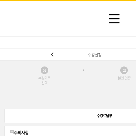
학사일정
수강신청
01
02
수강과목
본인 인증
선택
수강료납부
주의사항