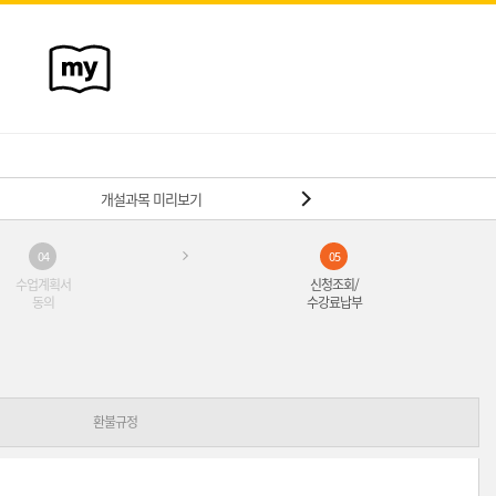
개설과목 미리보기
학사일정
04
05
수업계획서
신청조회/
동의
수강료납부
환불규정