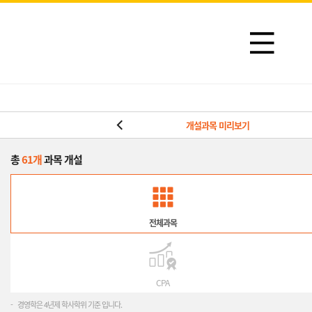
수강신청절차
개설과목 미리보기
총
61개
과목 개설
전체과목
CPA
-
경영학은 4년제 학사학위 기준 입니다.