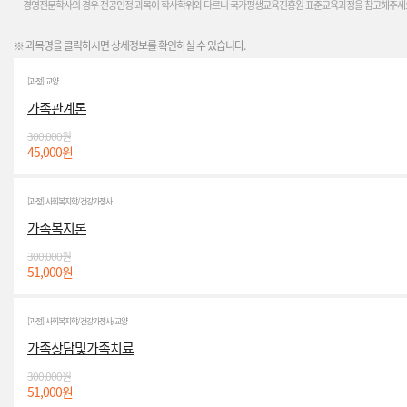
-
경영전문학사의 경우 전공인정 과목이 학사학위와 다르니 국가평생교육진흥원 표준교육과정을 참고해주세
※ 과목명을 클릭하시면 상세정보를 확인하실 수 있습니다.
[과정] 교양
가족관계론
300,000원
45,000원
[과정] 사회복지학/건강가정사
가족복지론
300,000원
51,000원
[과정] 사회복지학/건강가정사/교양
가족상담및가족치료
300,000원
51,000원