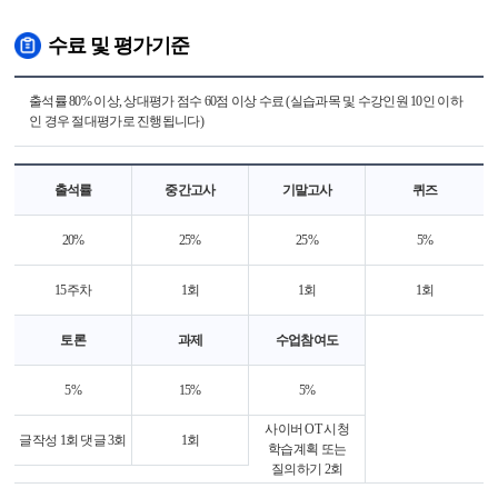
수료 및 평가기준
출석률 80% 이상, 상대평가 점수 60점 이상 수료 (실습과목 및 수강인원 10인 이하
인 경우 절대평가로 진행됩니다)
출석률
중간고사
기말고사
퀴즈
20%
25%
25%
5%
15주차
1회
1회
1회
토론
과제
수업참여도
5%
15%
5%
사이버 OT 시청
글작성 1회 댓글 3회
1회
학습계획 또는
질의하기 2회