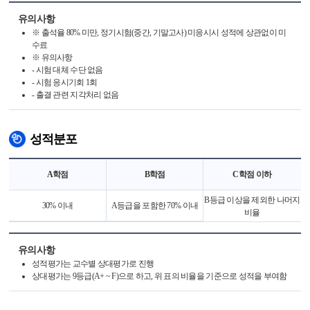
유의사항
※ 출석율 80% 미만, 정기시험(중간, 기말고사) 미응시시 성적에 상관없이 미
수료
※ 유의사항
- 시험 대체 수단 없음
- 시험 응시기회 1회
- 출결 관련 지각처리 없음
성적분포
A학점
B학점
C학점 이하
B등급 이상을 제외한 나머지
30% 이내
A등급을 포함한 70% 이내
비율
유의사항
성적평가는 교수별 상대평가로 진행
상대평가는 9등급(A+ ~ F)으로 하고, 위 표의 비율을 기준으로 성적을 부여함