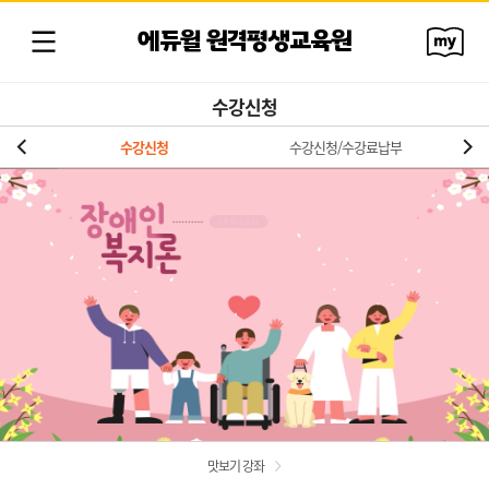
에듀윌 원격평생교육원
수강신청
수강신청
수강신청/수강료납부
맛보기 강좌