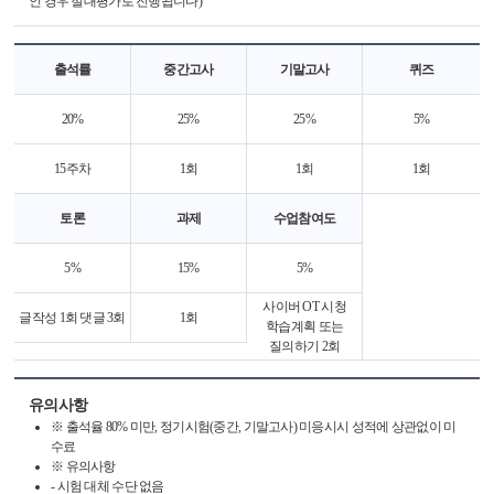
인 경우 절대평가로 진행됩니다)
출석률
중간고사
기말고사
퀴즈
20%
25%
25%
5%
15주차
1회
1회
1회
토론
과제
수업참여도
5%
15%
5%
사이버 OT 시청
글작성 1회 댓글 3회
1회
학습계획 또는
질의하기 2회
유의사항
※ 출석율 80% 미만, 정기시험(중간, 기말고사) 미응시시 성적에 상관없이 미
수료
※ 유의사항
- 시험 대체 수단 없음