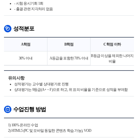
- 시험 응시기회 1회
- 출결 관련 지각처리 없음
성적분포
A학점
B학점
C학점 이하
B등급 이상을 제외한 나머지
30% 이내
A등급을 포함한 70% 이내
비율
유의사항
성적평가는 교수별 상대평가로 진행
상대평가는 9등급(A+ ~ F)으로 하고, 위 표의 비율을 기준으로 성적을 부여함
수업진행 방법
1) 100% 온라인 수업
2) HTML5 (PC 및 모바일 동일한 콘텐츠 학습 가능), VOD